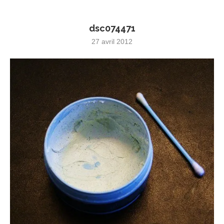
dsc074471
27 avril 2012