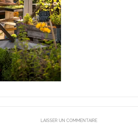
LAISSER UN COMMENTAIRE