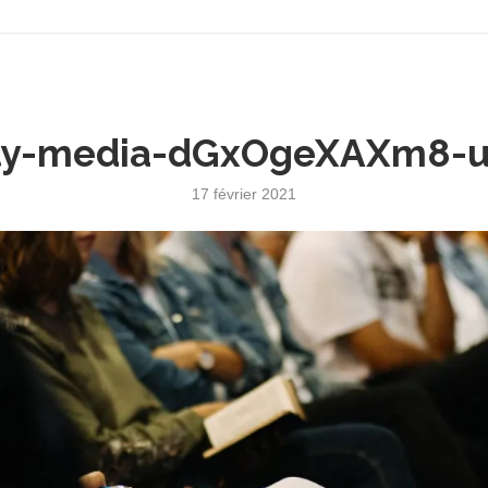
ely-media-dGxOgeXAXm8-u
17 février 2021